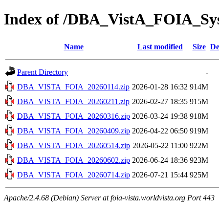
Index of /DBA_VistA_FOIA_S
Name
Last modified
Size
De
Parent Directory
-
DBA_VISTA_FOIA_20260114.zip
2026-01-28 16:32
914M
DBA_VISTA_FOIA_20260211.zip
2026-02-27 18:35
915M
DBA_VISTA_FOIA_20260316.zip
2026-03-24 19:38
918M
DBA_VISTA_FOIA_20260409.zip
2026-04-22 06:50
919M
DBA_VISTA_FOIA_20260514.zip
2026-05-22 11:00
922M
DBA_VISTA_FOIA_20260602.zip
2026-06-24 18:36
923M
DBA_VISTA_FOIA_20260714.zip
2026-07-21 15:44
925M
Apache/2.4.68 (Debian) Server at foia-vista.worldvista.org Port 443