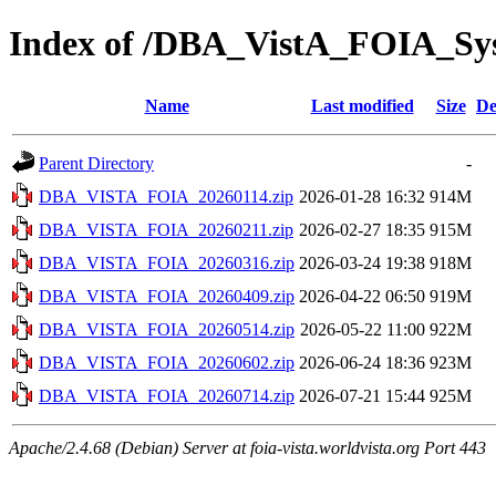
Index of /DBA_VistA_FOIA_S
Name
Last modified
Size
De
Parent Directory
-
DBA_VISTA_FOIA_20260114.zip
2026-01-28 16:32
914M
DBA_VISTA_FOIA_20260211.zip
2026-02-27 18:35
915M
DBA_VISTA_FOIA_20260316.zip
2026-03-24 19:38
918M
DBA_VISTA_FOIA_20260409.zip
2026-04-22 06:50
919M
DBA_VISTA_FOIA_20260514.zip
2026-05-22 11:00
922M
DBA_VISTA_FOIA_20260602.zip
2026-06-24 18:36
923M
DBA_VISTA_FOIA_20260714.zip
2026-07-21 15:44
925M
Apache/2.4.68 (Debian) Server at foia-vista.worldvista.org Port 443